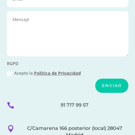
RGPD
Acepto la
Política de Privacidad
ENVIAR

91 717 99 57

C/Camarena 166 posterior (local) 28047
Madrid